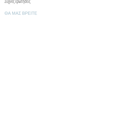
Συχνές ερωτήσεις
ΘΑ ΜΑΣ ΒΡΕΙΤΕ
Ε: info@kactri.gr
Τ:
+302424024592
Σκόπελος, Ελλάδα, 37003
ΠΛΗΡΟΦΟΡΙΕΣ
Τρόποι αποστολής
Τρόποι πληρωμής
Πολιτική επιστροφών
Οροι χρήσης
Φροντίδα κοσμημάτων