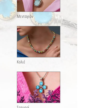
Μενταγιόν
Κολιέ
Σταυροί