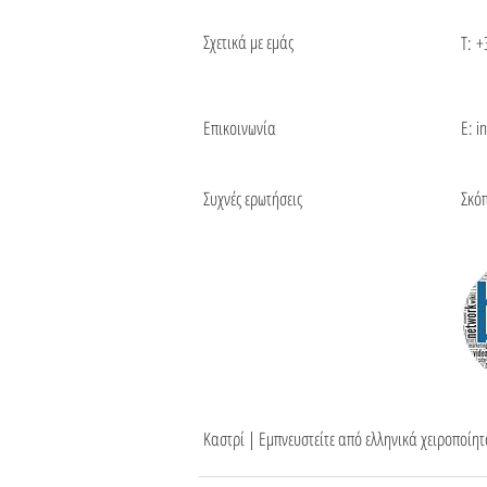
Σχετικά με εμάς
Τ:
+
Επικοινωνία
Ε: i
Συχνές ερωτήσεις
Σκό
Καστρί | Εμπνευστείτε από ελληνικά χειροποίη