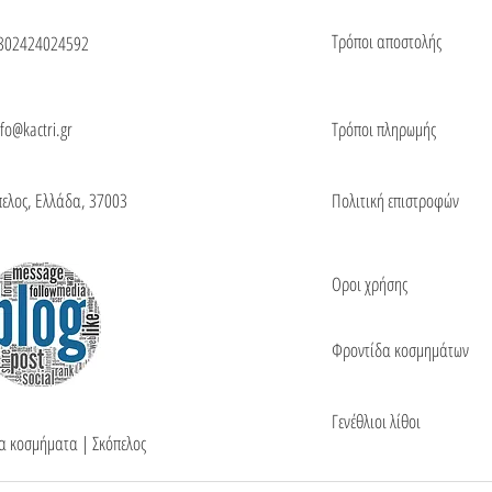
Τρόποι αποστολής
302424024592
nfo@kactri.gr
Τρόποι πληρωμής
πελος, Ελλάδα, 37003
Πολιτική επιστροφών
Οροι χρήσης
Φροντίδα κοσμημάτων
Γενέθλιοι λίθοι
τα κοσμήματα | Σκόπελος