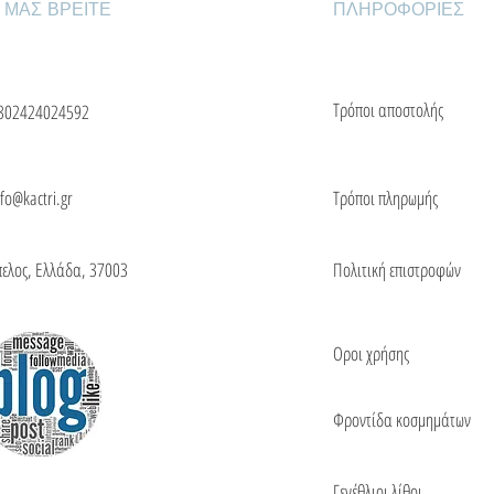
 ΜΑΣ ΒΡΕΙΤΕ
ΠΛΗΡΟΦΟΡΙΕΣ
Τρόποι αποστολής
302424024592
nfo@kactri.gr
Τρόποι πληρωμής
πελος, Ελλάδα, 37003
Πολιτική επιστροφών
Οροι χρήσης
Φροντίδα κοσμημάτων
Γενέθλιοι λίθοι