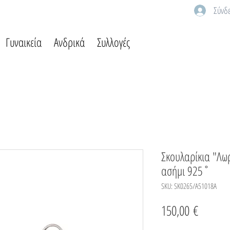
Σύνδ
Γυναικεία
Ανδρικά
Συλλογές
Σκουλαρίκια "Λω
ασήμι 925˚
SKU: SK0265/A51018A
Τιμή
150,00 €