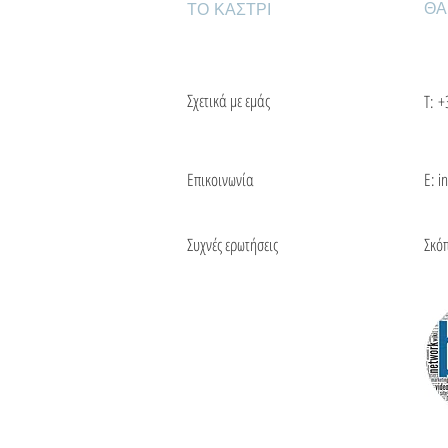
ΘΑ
ΤΟ ΚΑΣΤΡΙ
Σχετικά με εμάς
Τ:
+
Επικοινωνία
Ε: i
Συχνές ερωτήσεις
Σκό