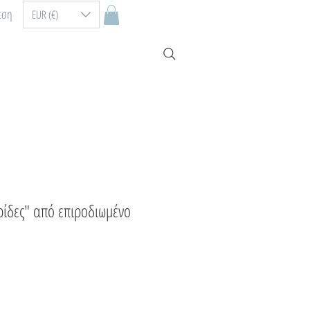
εση
EUR (€)
ρίδες" από επιροδιωμένο