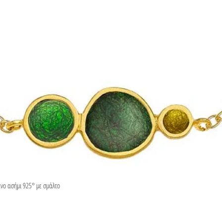
ένο ασήμι 925° με σμάλτο
Γρήγορη προβολή