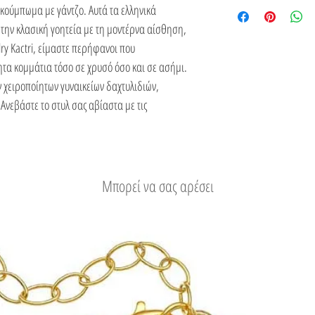
του.
Δείτε τους τρόπους απο
κούμπωμα με γάντζο. Αυτά τα ελληνικά
την κλασική γοητεία με τη μοντέρνα αίσθηση,
lry Kactri, είμαστε περήφανοι που
ητα κομμάτια τόσο σε χρυσό όσο και σε ασήμι.
 χειροποίητων γυναικείων δαχτυλιδιών,
 Ανεβάστε το στυλ σας αβίαστα με τις
Μπορεί να σας αρέσει