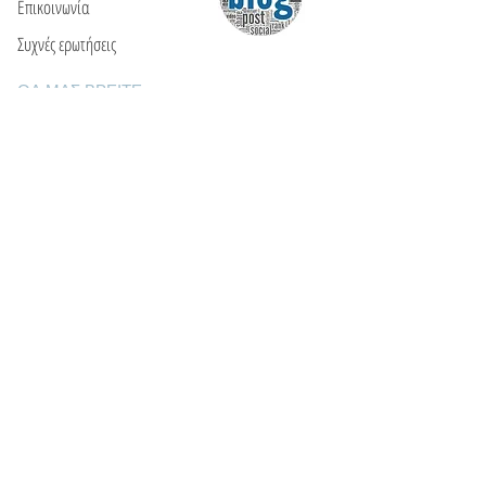
Επικοινωνία
Συχνές ερωτήσεις
ΘΑ ΜΑΣ ΒΡΕΙΤΕ
Ε: info@kactri.gr
Τ:
+302424024592
Σκόπελος, Ελλάδα, 37003
ΠΛΗΡΟΦΟΡΙΕΣ
Τρόποι αποστολής
Τρόποι πληρωμής
Πολιτική επιστροφών
Οροι χρήσης
Φροντίδα κοσμημάτων