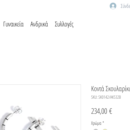
Σύνδ
Γυναικεία
Ανδρικά
Συλλογές
Κοντά Σκουλαρίκ
SKU: SK0142/AK532B
Τιμή
234,00 €
Χρώμα
*