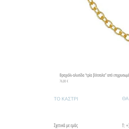
Βραχιόλι-αλυσίδα “τρία βότσαλα” από επιχρυσωμ
Τιμή
76,00 €
ΘΑ
ΤΟ ΚΑΣΤΡΙ
Σχετικά με εμάς
Τ:
+