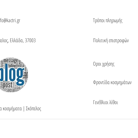
nfo@kactri.gr
Τρόποι πληρωμής
πελος, Ελλάδα, 37003
Πολιτική επιστροφών
Οροι χρήσης
Φροντίδα κοσμημάτων
Γενέθλιοι λίθοι
τα κοσμήματα | Σκόπελος