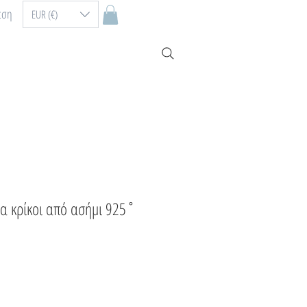
εση
EUR (€)
ια κρίκοι από ασήμι 925˚