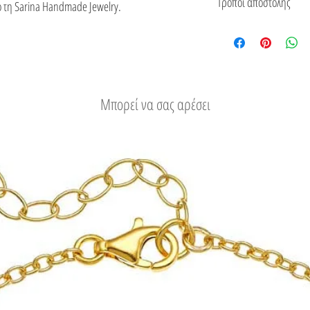
Τρόποι αποστολής
 τη Sarina Handmade Jewelry.
ξεπερνά το χώρο του ε
από πιστοποιητικό για 
του.
Δείτε τους τρόπους
Μπορεί να σας αρέσει