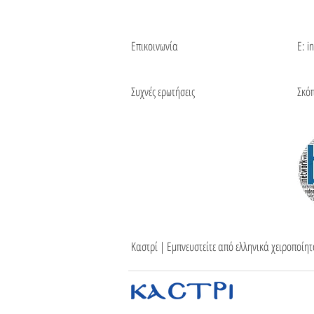
Επικοινωνία
Ε: i
Συχνές ερωτήσεις
Σκό
Καστρί | Εμπνευστείτε από ελληνικά χειροποίη