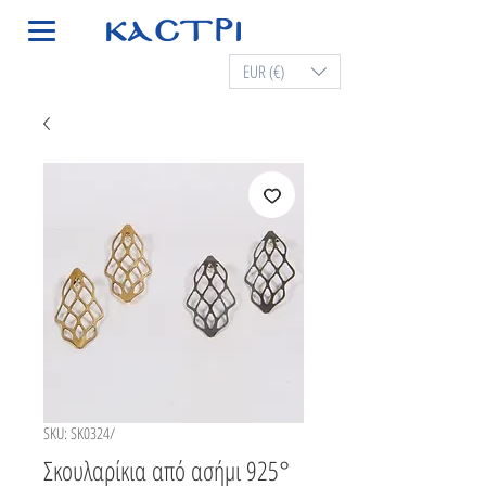
EUR (€)
SKU: SK0324/
Σκουλαρίκια από ασήμι 925°