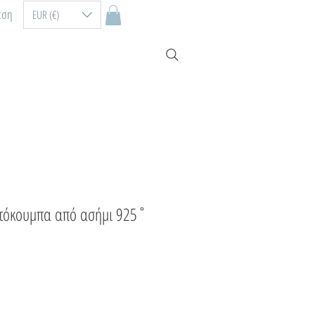
εση
EUR (€)
ετόκουμπα από ασήμι 925˚