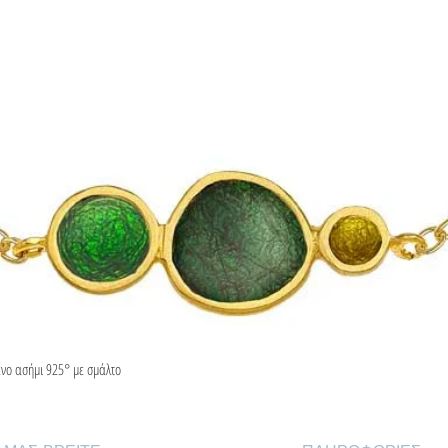
ένο ασήμι 925° με σμάλτο
Γρήγορη προβολή