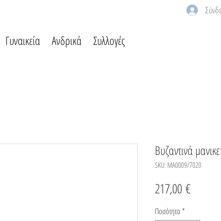
Σύνδ
Γυναικεία
Ανδρικά
Συλλογές
Βυζαντινά μανικ
SKU: MA0009/7020
Τιμή
217,00 €
Ποσότητα
*