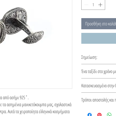
Προσθήκη στο καλά
Σημείωση:
Αυτά τα μανικετόκουμπ
Ένα ταξίδι στο χρόνο μ
χρόνος κατασκευής 10-
Καμία αυτοκρατορία δε
Κατασκευασμένο στην 
παράδοση στα κοσμήμα
στο Βυζάντιο…
Αυτό το κόσμημα κατασ
πα από ασήμι 925˚.
Τρόποι αποστολής και 
από πιστοποιητικό για 
ε τα ασημένια μανικετόκουμπα μας, σχολαστικά
του.
Δείτε τους τρόπους
ντρα. Αυτά τα χειροποίητα ελληνικά κοσμήματα