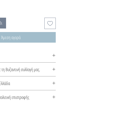
θι
Άμεση αγορά
α φτιάχνονται κατόπιν παραγγελίας,
ε τη Βυζαντινή συλλογή μας.
15 ημέρες.
ν επέδειξε μια πλουσιότερη
Ελλάδα
τα από την Βυζαντινή. Καλώς ήλθατε
κευάζεται στην Ελλάδα. Συνοδεύεται
πολιτική επιστροφής
το είδος του μετάλλου και την πέτρα
 αποστολής