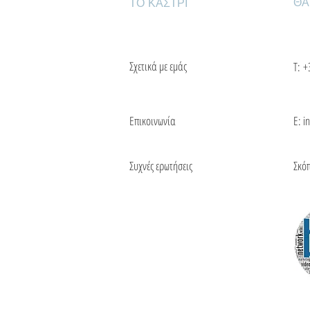
ΘΑ
ΤΟ ΚΑΣΤΡΙ
Σχετικά με εμάς
Τ:
+
Επικοινωνία
Ε: i
Συχνές ερωτήσεις
Σκό