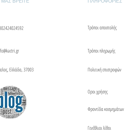
 ΜΑΣ ΒΡΕΙΤΕ
ΠΛΗΡΟΦΟΡΙΕΣ
Τρόποι αποστολής
302424024592
nfo@kactri.gr
Τρόποι πληρωμής
πελος, Ελλάδα, 37003
Πολιτική επιστροφών
Οροι χρήσης
Φροντίδα κοσμημάτων
Γενέθλιοι λίθοι