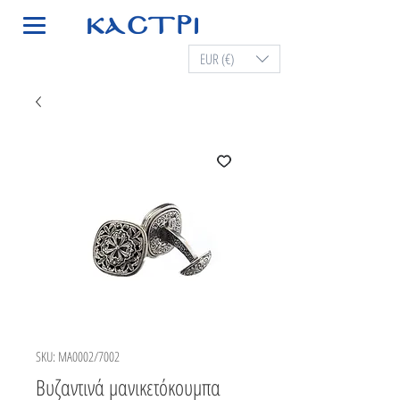
EUR (€)
SKU: MA0002/7002
Βυζαντινά μανικετόκουμπα