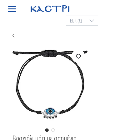
EUR (€)
Βραχιόλι μάτι με ασημένιο