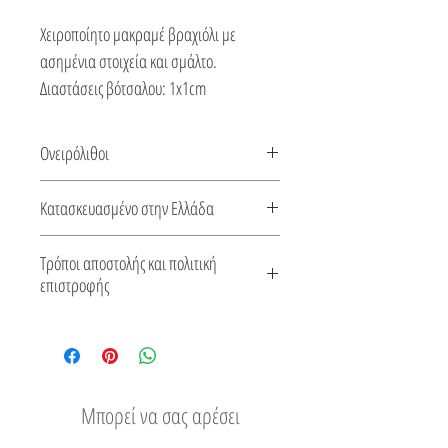
Χειροποίητο μακραμέ βραχιόλι με
ασημένια στοιχεία και σμάλτο.
Διαστάσεις βότσαλου: 1x1cm
Ονειρόλιθοι
Σχεδιασμένα και κατασκευασμένα από τη
Κατασκευασμένο στην Ελλάδα
Βεατρίκη, η οποία μεταμόρφωσε το
ασήμι σε χειροποίητα παιχνιδιάρικα
Αυτό το κόσμημα κατασκευάζεται στην
Τρόποι αποστολής και πολιτική
κοσμήματα, χρησιμοποιώντας σμάλτο και
Ελλάδα. Συνοδεύεται από πιστοποιητικό
επιστροφής
ημιπολύτιμες πέτρες.
για το είδος του μετάλλου και την πέτρα
Δείτε τους τρόπους αποστολής
του.
Εύκολη επιστροφή
Μπορεί να σας αρέσει