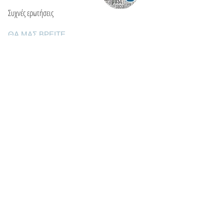
Συχνές ερωτήσεις
ΘΑ ΜΑΣ ΒΡΕΙΤΕ
Ε: info@kactri.gr
Τ:
+302424024592
Σκόπελος, Ελλάδα, 37003
ΠΛΗΡΟΦΟΡΙΕΣ
Τρόποι αποστολής
Τρόποι πληρωμής
Πολιτική επιστροφών
Οροι χρήσης
Φροντίδα κοσμημάτων