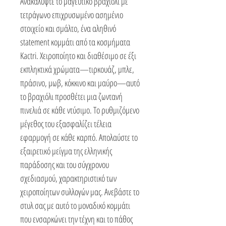
Ανακαλύψτε το μαγευτικό βραχιόλι με
τετράγωνο επιχρυσωμένο ασημένιο
στοιχείο και σμάλτο, ένα αληθινό
statement κομμάτι από τα κοσμήματα
Kactri. Χειροποίητο και διαθέσιμο σε έξι
εκπληκτικά χρώματα—τιρκουάζ, μπλε,
πράσινο, μωβ, κόκκινο και μαύρο—αυτό
το βραχιόλι προσθέτει μια ζωντανή
πινελιά σε κάθε ντύσιμο. Το ρυθμιζόμενο
μέγεθος του εξασφαλίζει τέλεια
εφαρμογή σε κάθε καρπό. Απολαύστε το
εξαιρετικό μείγμα της ελληνικής
παράδοσης και του σύγχρονου
σχεδιασμού, χαρακτηριστικό των
χειροποίητων συλλογών μας. Ανεβάστε το
στυλ σας με αυτό το μοναδικό κομμάτι
που ενσαρκώνει την τέχνη και το πάθος