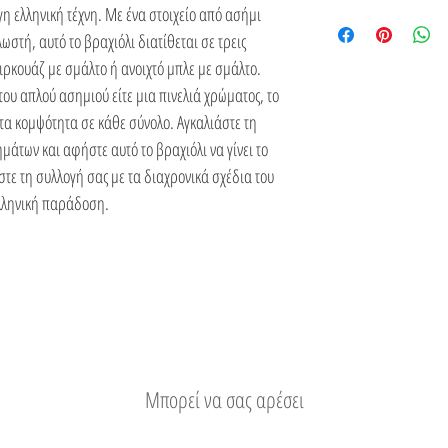
η ελληνική τέχνη. Με ένα στοιχείο από ασήμι
κάθε στοιχείο.
ελληνική αισθητική, το
Δείτε τους τρόπους απο
τή, αυτό το βραχιόλι διατίθεται σε τρεις
ιρκουάζ με σμάλτο ή ανοιχτό μπλε με σμάλτο.
του απλού ασημιού είτε μια πινελιά χρώματος, το
τα κομψότητα σε κάθε σύνολο. Αγκαλιάστε τη
άτων και αφήστε αυτό το βραχιόλι να γίνει το
στε τη συλλογή σας με τα διαχρονικά σχέδια του
ελληνική παράδοση.
Μπορεί να σας αρέσει