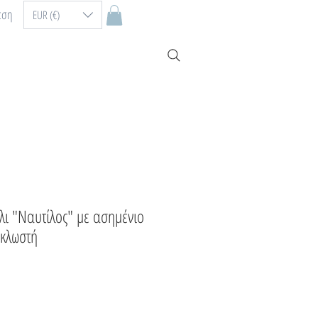
εση
EUR (€)
ι "Ναυτίλος" με ασημένιο
οκλωστή