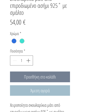
επιροδιωμένο ασήμι 925˚ με
σμάλτο
Τιμή
54,00 €
Χρώμα
*
Ποσότητα
*
Προσθήκη στο καλάθι
Άμεση αγορά
Χειροποίητα σκουλαρίκια μάτι από
επιροδιωμενο ασήμι 925˚ με σμάλτο.