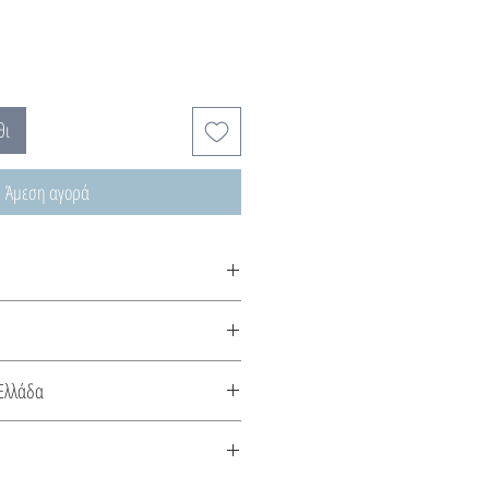
θι
Άμεση αγορά
χνεται κατόπιν παραγγελίας, χρόνος
ς.
ιά, εμπνευσμένα από την ανήσυχη
Ελλάδα
 χρόνου.
κευάζεται στην Ελλάδα. Συνοδεύεται
το είδος του μετάλλου και την πέτρα