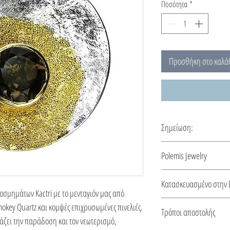
Ποσότητα
*
Προσθήκη στο καλά
Σημείωση:
Αυτό το μενταγιόν φτιά
Polemis Jewelry
κατασκευής 5-10 ημέρε
Σχηματισμένα από φωτ
Κατασκευασμένο στην 
σπειροειδή κίνηση του
κοσμημάτων Kactri με το μενταγιόν μας από
Αυτό το κόσμημα κατασ
okey Quartz και κομψές επιχρυσωμένες πινελιές.
Τρόποι αποστολής
από πιστοποιητικό για 
άζει την παράδοση και τον νεωτερισμό,