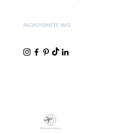
Βραχιόλι-αλυσίδα “τρία βότσαλα” από ασή
Τιμή
67,00 €
ΑΚΟΛΟΥΘΗΣΤΕ ΜΑΣ