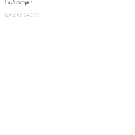
Συχνές ερωτήσεις
ΘΑ ΜΑΣ ΒΡΕΙΤΕ
Ε: info@kactri.gr
Τ:
+302424024592
Σκόπελος, Ελλάδα, 37003
ΠΛΗΡΟΦΟΡΙΕΣ
Τρόποι αποστολής
Τρόποι πληρωμής
Πολιτική επιστροφών
Οροι χρήσης
Φροντίδα κοσμημάτων