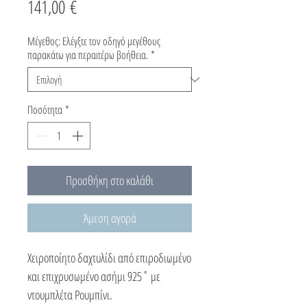
Τιμή
141,00 €
Μέγεθος: Ελέγξτε τον οδηγό μεγέθους
παρακάτω για περαιτέρω βοήθεια.
*
Ποσότητα
*
Προσθήκη στο καλάθι
Άμεση αγορά
Χειροποίητο δαχτυλίδι από επιροδιωμένο
και επιχρυσωμένο ασήμι 925˚ με
ντουμπλέτα Ρουμπίνι.