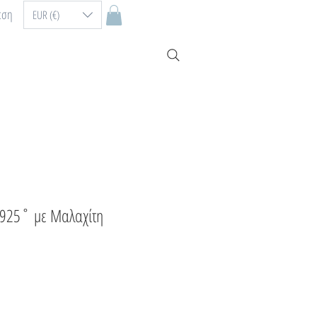
εση
EUR (€)
 925˚ με Μαλαχίτη