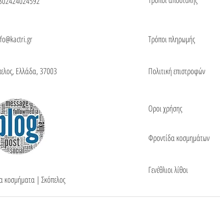
302424024592
nfo@kactri.gr
Τρόποι πληρωμής
πελος, Ελλάδα, 37003
Πολιτική επιστροφών
Οροι χρήσης
Φροντίδα κοσμημάτων
Γενέθλιοι λίθοι
τα κοσμήματα | Σκόπελος