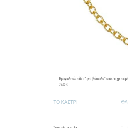
Βραχιόλι-αλυσίδα “τρία βότσαλα” από επιχρυσωμ
Τιμή
76,00 €
ΘΑ
ΤΟ ΚΑΣΤΡΙ