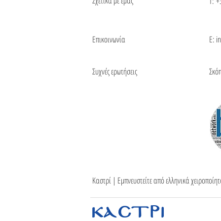
Σχετικά με εμάς
Τ:
+
Επικοινωνία
Ε: i
Συχνές ερωτήσεις
Σκό
Καστρί | Εμπνευστείτε από ελληνικά χειροποίη