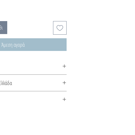
θι
Άμεση αγορά
ιά, εμπνευσμένα από την ανήσυχη
Ελλάδα
 χρόνου.
κευάζεται στην Ελλάδα. Συνοδεύεται
το είδος του μετάλλου και την πέτρα
 αποστολής