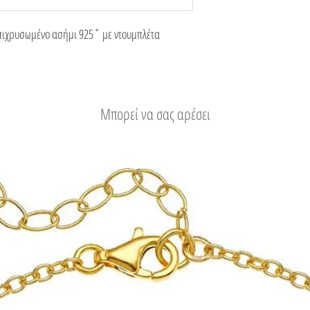
επιχρυσωμένο ασήμι 925˚ με ντουμπλέτα
Μπορεί να σας αρέσει