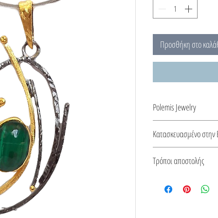
Προσθήκη στο καλά
Polemis Jewelry
Σχηματισμένα από φωτ
Κατασκευασμένο στην 
σπειροειδή κίνηση του
Αυτό το κόσμημα κατασ
Τρόποι αποστολής
από πιστοποιητικό για 
του.
Δείτε τους τρόπους