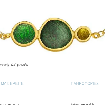
ένο ασήμι 925° με σμάλτο
Γρήγορη προβολή
 ΜΑΣ ΒΡΕΙΤΕ
ΠΛΗΡΟΦΟΡΙΕΣ
Τρόποι αποστολής