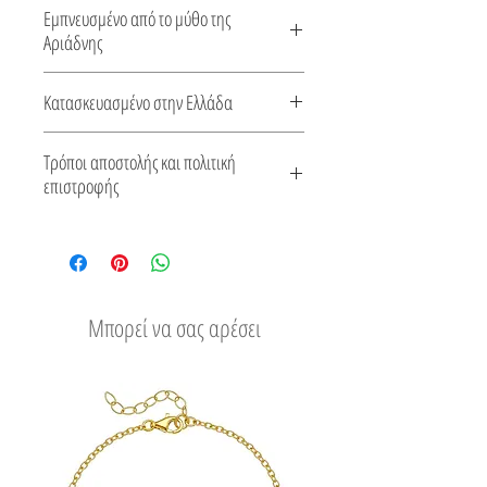
Αυτό το βραχιόλι φτιάχνεται κατόπιν
Εμπνευσμένο από το μύθο της
παραγγελίας, χρόνος κατασκευής 5-10
Αριάδνης
ημέρες.
Λιτό και κομψό ... Έμπνευση από τον
Κατασκευασμένο στην Ελλάδα
Μινωικό πολιτισμό.
Αυτό το κόσμημα κατασκευάζεται στην
Τρόποι αποστολής και πολιτική
Ελλάδα. Συνοδεύεται από πιστοποιητικό
επιστροφής
για το είδος του μετάλλου και την πέτρα
Δείτε τους τρόπους αποστολής
του.
Εύκολη επιστροφή
Μπορεί να σας αρέσει