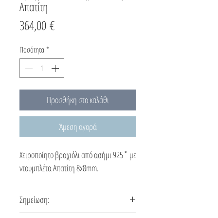
Απατίτη
Τιμή
364,00 €
Ποσότητα
*
Προσθήκη στο καλάθι
Άμεση αγορά
Χειροποίητο βραχιόλι από ασήμι 925˚ με
ντουμπλέτα Απατίτη 8x8mm.
Σημείωση: