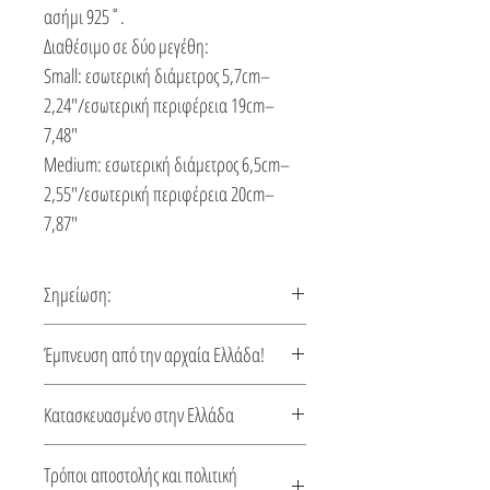
ασήμι 925˚.
Διαθέσιμο σε δύο μεγέθη:
Small: εσωτερική διάμετρος 5,7cm–
2,24″/εσωτερική περιφέρεια 19cm–
7,48″
Medium: εσωτερική διάμετρος 6,5cm–
2,55″/εσωτερική περιφέρεια 20cm–
7,87″
Σημείωση:
Αυτό το βραχιόλι φτιάχνεται κατόπιν
Έμπνευση από την αρχαία Ελλάδα!
παραγγελίας, χρόνος κατασκευής 5-10
ημέρες.
Λιτό και κομψό….ένα κόσμημα
Κατασκευασμένο στην Ελλάδα
εμπνευσμένο από το μύθο της
Κασσάνδρας.
Αυτό το κόσμημα κατασκευάζεται στην
Τρόποι αποστολής και πολιτική
Ελλάδα. Συνοδεύεται από πιστοποιητικό