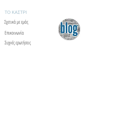
ΤΟ ΚΑΣΤΡΙ
Σχετικά με εμάς
Επικοινωνία
Συχνές ερωτήσεις
ΘΑ ΜΑΣ ΒΡΕΙΤΕ
Ε: info@kactri.gr
Τ:
+302424024592
Σκόπελος, Ελλάδα, 37003
ΠΛΗΡΟΦΟΡΙΕΣ
Τρόποι αποστολής
Τρόποι πληρωμής