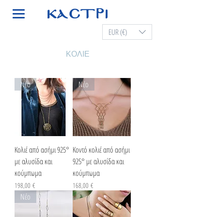
EUR (€)
ΚΟΛΙΕ
Νέο
Νέο
Κολιέ από ασήμι 925°
Κοντό κολιέ από ασήμι
με αλυσίδα και
925° με αλυσίδα και
κούμπωμα
κούμπωμα
Τιμή
Τιμή
198,00 €
168,00 €
Νέο