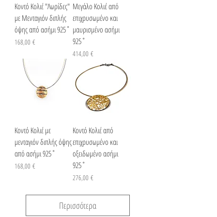
Κοντό Κολιέ "Λωρίδες"
Μεγάλο Κολιέ από
με Μενταγιόν διπλής
επιχρυσωμένο και
όψης από ασήμι 925˚
μαυρισμένο ασήμι
925˚
Τιμή
168,00 €
Τιμή
414,00 €
Κοντό Κολιέ με
Κοντό Κολιέ από
μενταγιόν διπλής όψης
επιχρυσωμένο και
από ασήμι 925˚
οξειδωμένο ασήμι
925˚
Τιμή
168,00 €
Τιμή
276,00 €
Περισσότερα