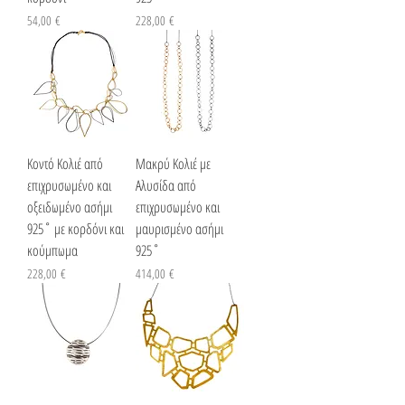
Τιμή
Τιμή
54,00 €
228,00 €
Κοντό Κολιέ από
Μακρύ Κολιέ με
επιχρυσωμένο και
Αλυσίδα από
οξειδωμένο ασήμι
επιχρυσωμένο και
925˚ με κορδόνι και
μαυρισμένο ασήμι
κούμπωμα
925˚
Τιμή
Τιμή
228,00 €
414,00 €