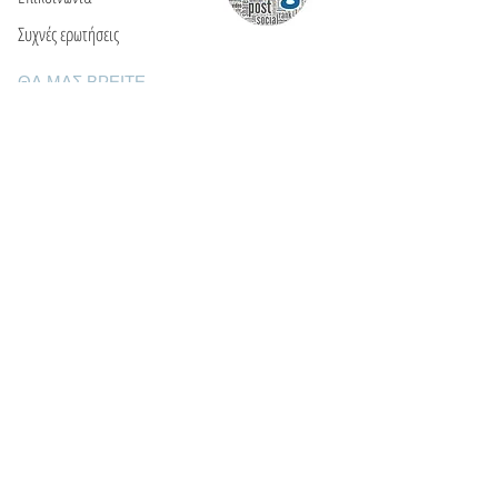
Συχνές ερωτήσεις
ΘΑ ΜΑΣ ΒΡΕΙΤΕ
Ε: info@kactri.gr
Τ:
+302424024592
Σκόπελος, Ελλάδα, 37003
ΠΛΗΡΟΦΟΡΙΕΣ
Τρόποι αποστολής
Τρόποι πληρωμής
Πολιτική επιστροφών
Οροι χρήσης
Φροντίδα κοσμημάτων