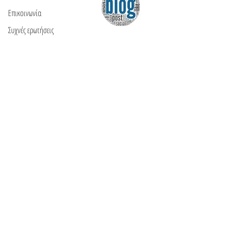
Επικοινωνία
Συχνές ερωτήσεις
ΘΑ ΜΑΣ ΒΡΕΙΤΕ
Ε: info@kactri.gr
Τ:
+302424024592
Σκόπελος, Ελλάδα, 37003
ΠΛΗΡΟΦΟΡΙΕΣ
Τρόποι αποστολής
Τρόποι πληρωμής
Πολιτική επιστροφών
Οροι χρήσης