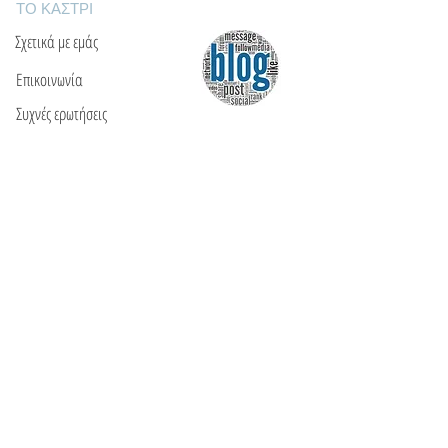
ΤΟ ΚΑΣΤΡΙ
Σχετικά με εμάς
Επικοινωνία
Συχνές ερωτήσεις
ΘΑ ΜΑΣ ΒΡΕΙΤΕ
Ε: info@kactri.gr
Τ:
+302424024592
Σκόπελος, Ελλάδα, 37003
ΠΛΗΡΟΦΟΡΙΕΣ
Τρόποι αποστολής
Τρόποι πληρωμής
Πολιτική επιστροφών