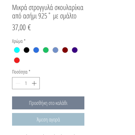
Μικρά στρογγυλά σκουλαρίκια
από ασήμι 925˚ με σμάλτο
Τιμή
37,00 €
Χρώμα
*
Ποσότητα
*
Προσθήκη στο καλάθι
Άμεση αγορά