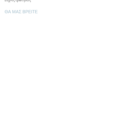
ΘΑ ΜΑΣ ΒΡΕΙΤΕ
Ε: info@kactri.gr
Τ:
+302424024592
Σκόπελος, Ελλάδα, 37003
ΠΛΗΡΟΦΟΡΙΕΣ
Τρόποι αποστολής
Τρόποι πληρωμής
Πολιτική επιστροφών
Οροι χρήσης
Φροντίδα κοσμημάτων
Γενέθλιοι λίθοι