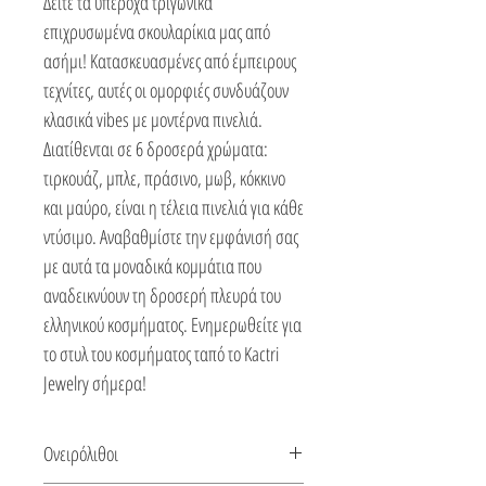
Δείτε τα υπέροχα τριγωνικά
επιχρυσωμένα σκουλαρίκια μας από
ασήμι! Κατασκευασμένες από έμπειρους
τεχνίτες, αυτές οι ομορφιές συνδυάζουν
κλασικά vibes με μοντέρνα πινελιά.
Διατίθενται σε 6 δροσερά χρώματα:
τιρκουάζ, μπλε, πράσινο, μωβ, κόκκινο
και μαύρο, είναι η τέλεια πινελιά για κάθε
ντύσιμο. Αναβαθμίστε την εμφάνισή σας
με αυτά τα μοναδικά κομμάτια που
αναδεικνύουν τη δροσερή πλευρά του
ελληνικού κοσμήματος. Ενημερωθείτε για
το στυλ του κοσμήματος ταπό το Kactri
Jewelry σήμερα!
Ονειρόλιθοι