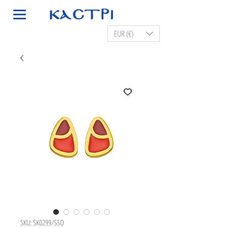
EUR (€)
SKU: SK0299/SSO