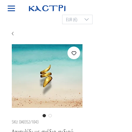
EUR (€)
SKU: DA0352/1043
Δαχτυλίδι με σχέδιο φιδιού