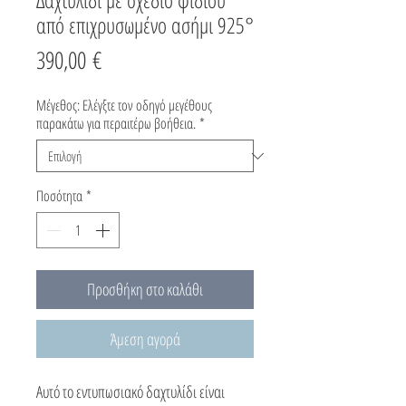
από επιχρυσωμένο ασήμι 925°
Τιμή
390,00 €
Μέγεθος: Ελέγξτε τον οδηγό μεγέθους
παρακάτω για περαιτέρω βοήθεια.
*
Ποσότητα
*
Προσθήκη στο καλάθι
Άμεση αγορά
Αυτό το εντυπωσιακό δαχτυλίδι είναι