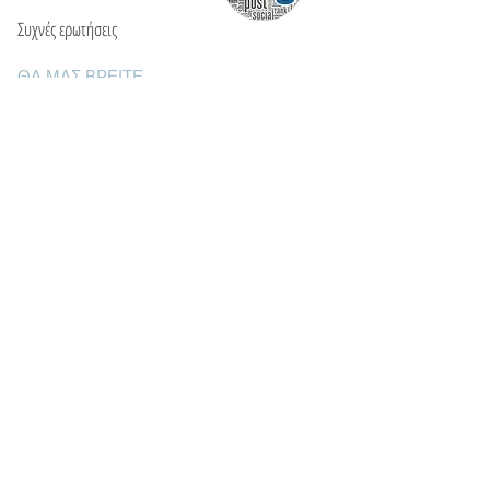
Συχνές ερωτήσεις
ΘΑ ΜΑΣ ΒΡΕΙΤΕ
Ε: info@kactri.gr
Τ:
+302424024592
Σκόπελος, Ελλάδα, 37003
ΠΛΗΡΟΦΟΡΙΕΣ
Τρόποι αποστολής
Τρόποι πληρωμής
Πολιτική επιστροφών
Οροι χρήσης
Φροντίδα κοσμημάτων