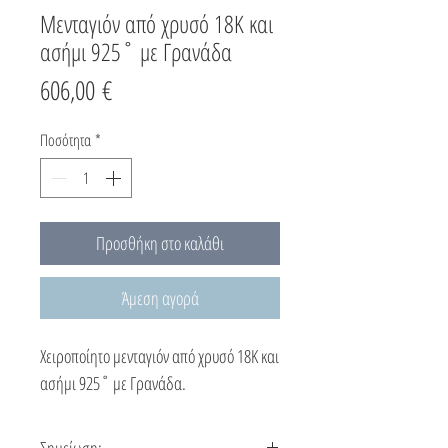
Μενταγιόν από χρυσό 18Κ και
ασήμι 925˚ με Γρανάδα
Τιμή
606,00 €
Ποσότητα
*
Προσθήκη στο καλάθι
Άμεση αγορά
Χειροποίητο μενταγιόν από χρυσό 18Κ και
ασήμι 925˚ με Γρανάδα.