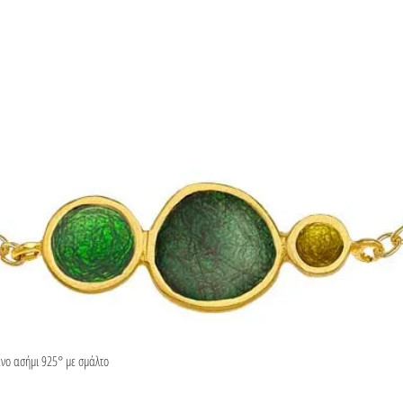
ένο ασήμι 925° με σμάλτο
Γρήγορη προβολή