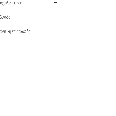
δαχτυλιδιού σας:
λιδιού
Ελλάδα
κευάζεται στην Ελλάδα. Συνοδεύεται
πολιτική επιστροφής
το είδος του μετάλλου και την πέτρα
 αποστολής