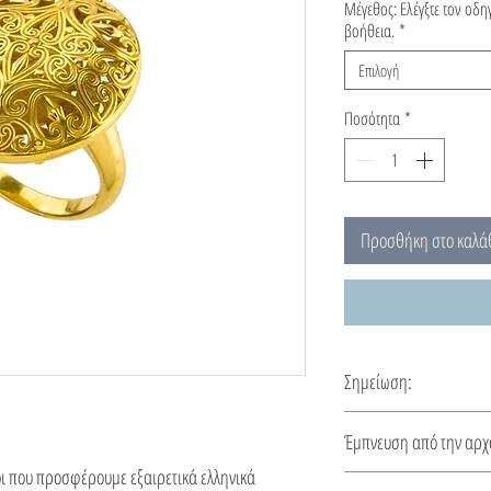
Μέγεθος: Ελέγξτε τον οδ
βοήθεια.
*
Επιλογή
Ποσότητα
*
Προσθήκη στο καλά
Σημείωση:
Αυτό το δαχτυλίδι φτιά
Έμπνευση από την αρχ
κατασκευής 5-10 ημέρε
οι που προσφέρουμε εξαιρετικά ελληνικά
Λιτό και κομψό….ένα 