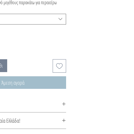
ηγό μεγέθους παρακάτω για περαιτέρω
θι
Άμεση αγορά
χνεται κατόπιν παραγγελίας, χρόνος
αία Ελλάδα!
ς.
κόσμημα εμπνευσμένο από το