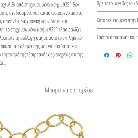
Βρείτε το μέγεθος του 
δαχτυλίδι από επιχρυσωμένο ασήμι 925° δεν
Μυκηναϊκό πολιτισμό.
μμάτι, σχεδιασμένο και κατασκευασμένο από το
Οδηγός μεγέθους δαχτυ
Κατασκευασμένο στην 
, αποπνέει διαχρονική κομψότητα και
αση, το επιχρυσωμένο ασήμι 925° εξασφαλίζει
Αυτό το κόσμημα κατασ
Τρόποι αποστολής και 
ουτίστε τη συλλογή σας με αυτό το εκπληκτικό
από πιστοποιητικό για 
άρκωση της δέσμευσής μας για ποιότητα και
του.
Δείτε τους τρόπους
 εορτασμό της εξαιρετικής δεξιοτεχνίας και της
Εύκολη επιστροφή
άτι.
Μπορεί να σας αρέσει