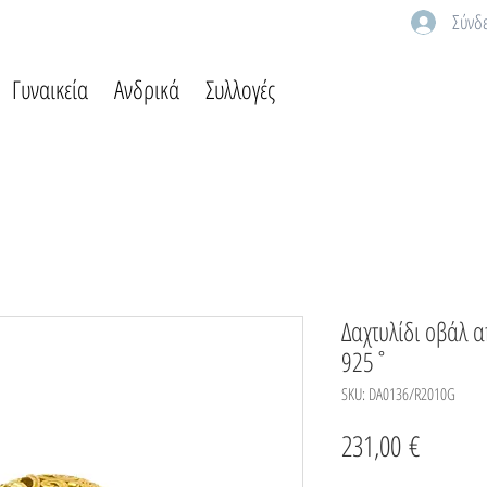
Σύνδ
Γυναικεία
Ανδρικά
Συλλογές
Δαχτυλίδι οβάλ 
925˚
SKU: DA0136/R2010G
Τιμή
231,00 €