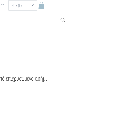
εση
EUR (€)
από επιχρυσωμένο ασήμι