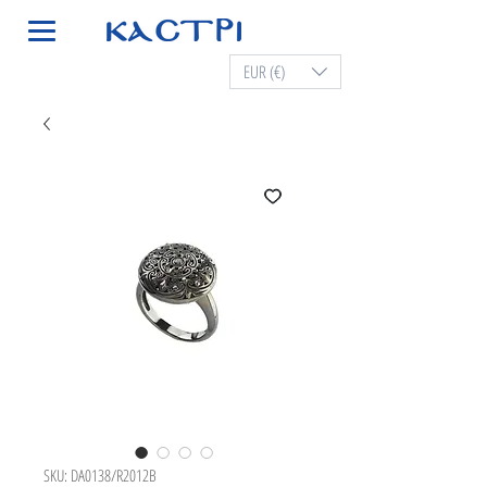
EUR (€)
SKU: DA0138/R2012B