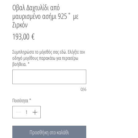
Οβαλ Δαχτυλίδι από
μαυρισμένο ασήμι 925˚ με
Zιρκόν
Τιμή
193,00 €
Συμπληρώστε το μέγεθός σας εδώ. Ελέγξτε τον
οδηγό μεγέθους παρακάτω για περαιτέρω
βοήθεια.
*
0/6
Ποσότητα
*
Προσθήκη στο καλάθι