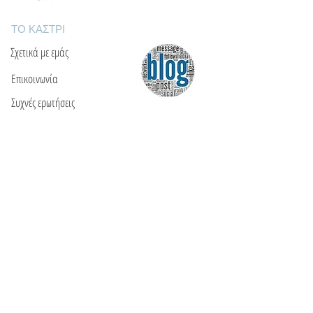
ΤΟ ΚΑΣΤΡΙ
Σχετικά με εμάς
Επικοινωνία
Συχνές ερωτήσεις
ΘΑ ΜΑΣ ΒΡΕΙΤΕ
Ε: info@kactri.gr
Τ:
+302424024592
Σκόπελος, Ελλάδα, 37003
ΠΛΗΡΟΦΟΡΙΕΣ
Τρόποι αποστολής
Τρόποι πληρωμής