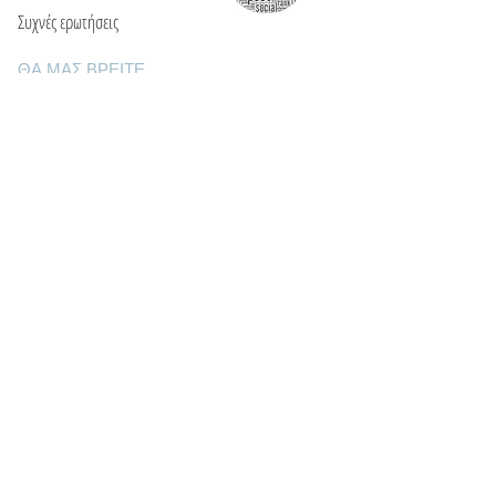
Συχνές ερωτήσεις
ΘΑ ΜΑΣ ΒΡΕΙΤΕ
Ε: info@kactri.gr
Τ:
+302424024592
Σκόπελος, Ελλάδα, 37003
ΠΛΗΡΟΦΟΡΙΕΣ
Τρόποι αποστολής
Τρόποι πληρωμής
Πολιτική επιστροφών
Οροι χρήσης
Φροντίδα κοσμημάτων