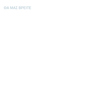
ΘΑ ΜΑΣ ΒΡΕΙΤΕ
Ε: info@kactri.gr
Τ:
+302424024592
Σκόπελος, Ελλάδα, 37003
ΠΛΗΡΟΦΟΡΙΕΣ
Τρόποι αποστολής
Τρόποι πληρωμής
Πολιτική επιστροφών
Οροι χρήσης
Φροντίδα κοσμημάτων
Γενέθλιοι λίθοι