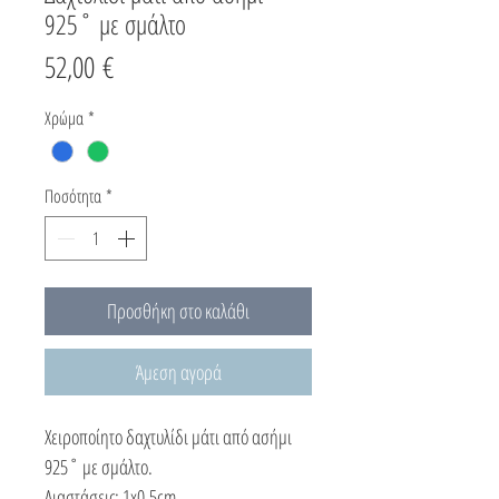
925˚ με σμάλτο
Τιμή
52,00 €
Χρώμα
*
Ποσότητα
*
Προσθήκη στο καλάθι
Άμεση αγορά
Χειροποίητο δαχτυλίδι μάτι από ασήμι
925˚ με σμάλτο.
Διαστάσεις: 1x0.5cm.