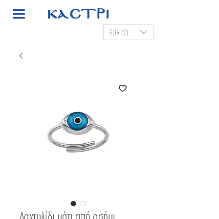
EUR (€)
Δαχτυλίδι μάτι από ασήμι