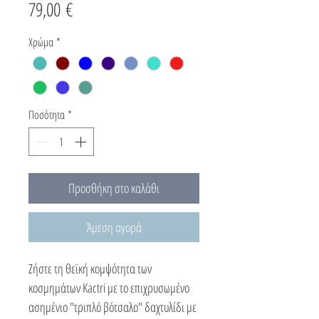
Τιμή
79,00 €
Χρώμα
*
Ποσότητα
*
Προσθήκη στο καλάθι
Άμεση αγορά
Ζήστε τη θεϊκή κομψότητα των
κοσμημάτων Kactri με το επιχρυσωμένο
ασημένιο "τριπλό βότσαλο" δαχτυλίδι με