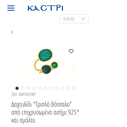
EUR (€)
SKU: DA0394/DBT
Δαχτυλίδι “Τριπλό Βότσαλο”
από επιχρυσωμένο ασήμι 925°
και σμάλτο