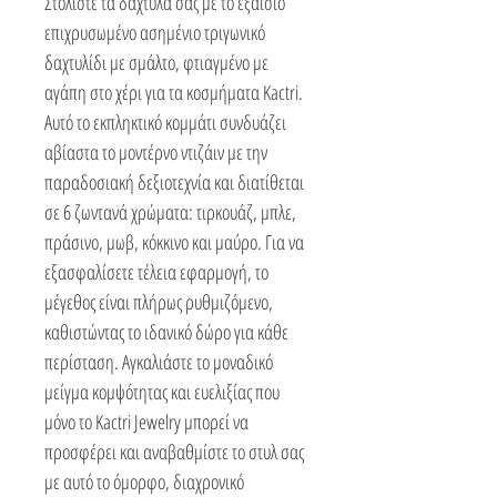
Στολίστε τα δάχτυλά σας με το εξαίσιο
επιχρυσωμένο ασημένιο τριγωνικό
δαχτυλίδι με σμάλτο, φτιαγμένο με
αγάπη στο χέρι για τα κοσμήματα Kactri.
Αυτό το εκπληκτικό κομμάτι συνδυάζει
αβίαστα το μοντέρνο ντιζάιν με την
παραδοσιακή δεξιοτεχνία και διατίθεται
σε 6 ζωντανά χρώματα: τιρκουάζ, μπλε,
πράσινο, μωβ, κόκκινο και μαύρο. Για να
εξασφαλίσετε τέλεια εφαρμογή, το
μέγεθος είναι πλήρως ρυθμιζόμενο,
καθιστώντας το ιδανικό δώρο για κάθε
περίσταση. Αγκαλιάστε το μοναδικό
μείγμα κομψότητας και ευελιξίας που
μόνο το Kactri Jewelry μπορεί να
προσφέρει και αναβαθμίστε το στυλ σας
με αυτό το όμορφο, διαχρονικό