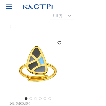
EUR (€)
SKU: DA0387/DSO