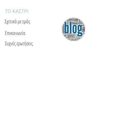
ΤΟ ΚΑΣΤΡΙ
Σχετικά με εμάς
Επικοινωνία
Συχνές ερωτήσεις
ΘΑ ΜΑΣ ΒΡΕΙΤΕ
Ε: info@kactri.gr
Τ:
+302424024592
Σκόπελος, Ελλάδα, 37003
ΠΛΗΡΟΦΟΡΙΕΣ
Τρόποι αποστολής
Τρόποι πληρωμής