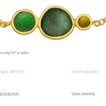
ένο ασήμι 925° με σμάλτο
Γρήγορη προβολή
 ΜΑΣ ΒΡΕΙΤΕ
ΠΛΗΡΟΦΟΡΙΕΣ
Τρόποι αποστολής
302424024592