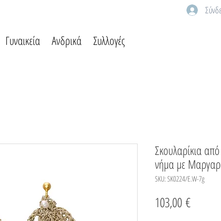
Σύνδ
Γυναικεία
Ανδρικά
Συλλογές
Σκουλαρίκια από
νήμα με Μαργαρ
SKU: SK0224/E.W-7g
Τιμή
103,00 €