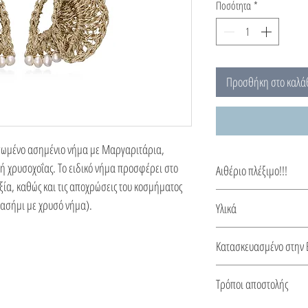
Ποσότητα
*
Προσθήκη στο καλά
σωμένο ασημένιο νήμα με Μαργαριτάρια,
τή χρυσοχοΐας. Το ειδικό νήμα προσφέρει στο
Αιθέριο πλέξιμο!!!
ξία, καθώς και τις αποχρώσεις του κοσμήματος
Γυαλιστερά Μαργαριτά
(ασήμι με χρυσό νήμα).
Υλικά
για εσάς από λαμπερή
Όλα τα κουμπώματα, οι 
Κατασκευασμένο στην 
σκουλαρικιών είναι απ
Αυτό το κόσμημα κατασ
Τρόποι αποστολής
από πιστοποιητικό για 