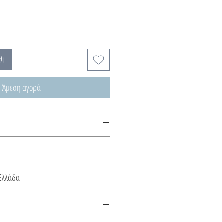
θι
Άμεση αγορά
ρια…και πολύτιμοι λίθοι… φτιαγμένα
 ασημένια κλωστή!
αλυσίδες και τα κλιπ των
Ελλάδα
ό ασήμι ή 18Κ επιχρυσωμένο ασήμι.
κευάζεται στην Ελλάδα. Συνοδεύεται
το είδος του μετάλλου και την πέτρα