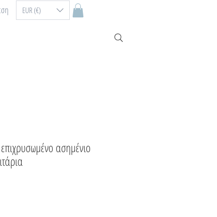
εση
EUR (€)
 επιχρυσωμένο ασημένιο
ιτάρια