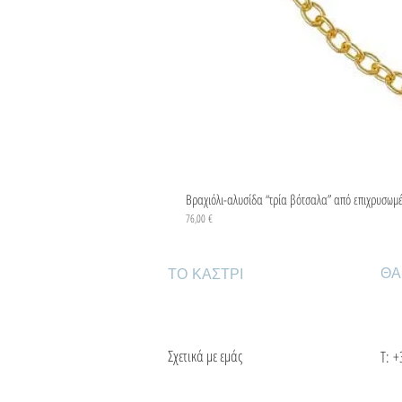
Βραχιόλι-αλυσίδα “τρία βότσαλα” από επιχρυσωμ
Τιμή
76,00 €
ΘΑ
ΤΟ ΚΑΣΤΡΙ
Σχετικά με εμάς
Τ:
+