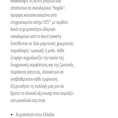
Ανακαλύψτε τη λεπτή γοητεία που
αποπνέουν τα σκουλαρίκια "Κοχύλι",
όμορφα κατασκευασμένα από
επιχρυσωμένο ασήμι 925° με σμάλτο.
Αυτά τα χειροποίητα ελληνικά
σκουλαρίκια από το Kactri Jewelry
διατίθενται σε δύο μαγευτικές χρωματικές
παραλλαγές: τιρκουάζ ή μπλε. Κάθε
ζευγάρι αιχμαλωτίζει την ουσία της
διαχρονικής κομψότητας και της ζωντανής
παράκτιας γοητείας, ιδανικά για να
αναβαθμίσουν κάθε εμφάνιση.
Εξερευνήστε τη συλλογή μας για να
βρείτε το ιδανικό αξεσουάρ που ταιριάζει
στο μοναδικό σας στυλ.
Χειροποίητο στην Ελλάδα