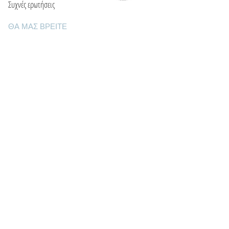
Συχνές ερωτήσεις
ΘΑ ΜΑΣ ΒΡΕΙΤΕ
Ε: info@kactri.gr
Τ:
+302424024592
Σκόπελος, Ελλάδα, 37003
ΠΛΗΡΟΦΟΡΙΕΣ
Τρόποι αποστολής
Τρόποι πληρωμής
Πολιτική επιστροφών
Οροι χρήσης
Φροντίδα κοσμημάτων