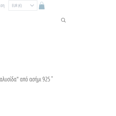
εση
EUR (€)
ή αλυσίδα" από ασήμι 925˚