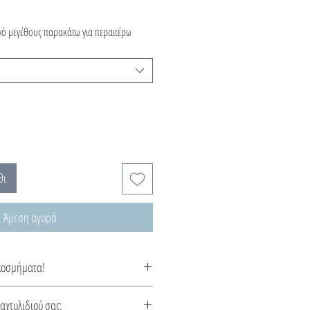
ηγό μεγέθους παρακάτω για περαιτέρω
θι
Άμεση αγορά
κοσμήματα!
ας με κλασάτα και λαμπερά ελληνικά
δαχτυλιδιού σας: