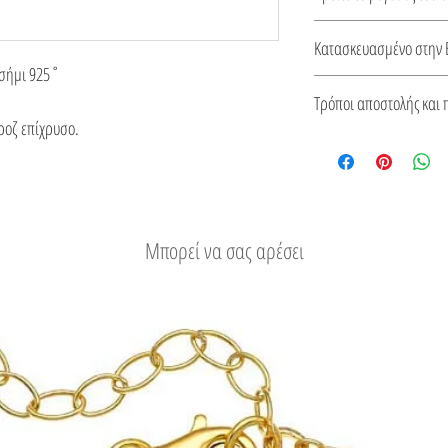
κοσμήματα.
Οδηγός μεγέθους δαχτυ
Κατασκευασμένο στην 
ασήμι 925˚
Αυτό το κόσμημα κατασ
Τρόποι αποστολής και 
από πιστοποιητικό για 
ροζ επίχρυσο.
του.
Δείτε τους τρόπους
Εύκολη επιστροφή
Μπορεί να σας αρέσει