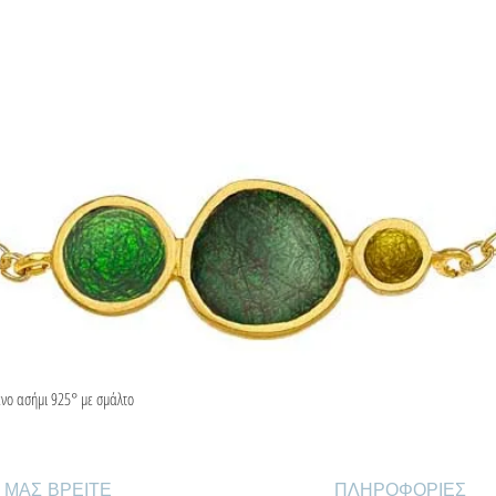
ένο ασήμι 925° με σμάλτο
Γρήγορη προβολή
 ΜΑΣ ΒΡΕΙΤΕ
ΠΛΗΡΟΦΟΡΙΕΣ