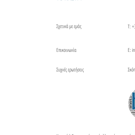
Σχετικά με εμάς
Τ:
+
Επικοινωνία
Ε: i
Συχνές ερωτήσεις
Σκό