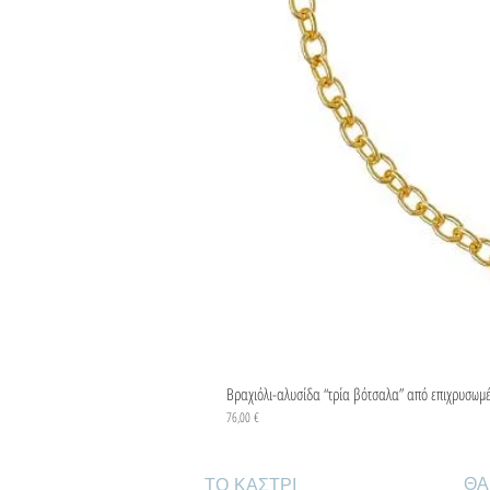
Βραχιόλι-αλυσίδα “τρία βότσαλα” από επιχρυσωμ
Τιμή
76,00 €
ΘΑ
ΤΟ ΚΑΣΤΡΙ