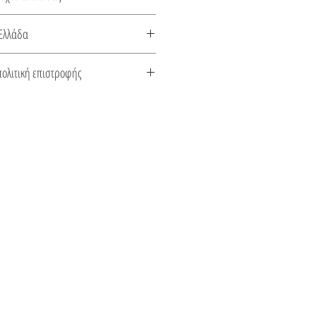
λιδιού
Ελλάδα
κευάζεται στην Ελλάδα. Συνοδεύεται
πολιτική επιστροφής
το είδος του μετάλλου και την πέτρα
 αποστολής