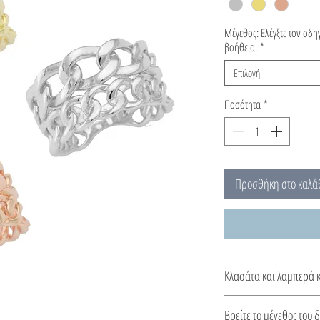
Μέγεθος: Ελέγξτε τον οδ
βοήθεια.
*
Επιλογή
Ποσότητα
*
Προσθήκη στο καλά
Κλασάτα και λαμπερά 
Εμπλουτίστε το στυλ σ
Βρείτε το μέγεθος του 