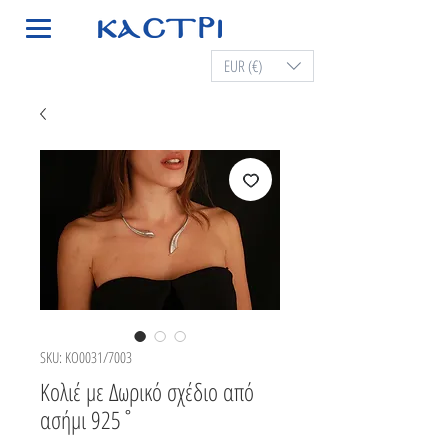
EUR (€)
SKU: KO0031/7003
Κολιέ με Δωρικό σχέδιο από
ασήμι 925˚