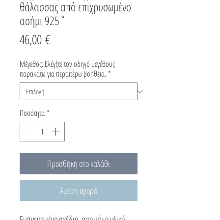
θάλασσας από επιχρυσωμένο
ασήμι 925˚
Τιμή
46,00 €
Μέγεθος: Ελέγξτε τον οδηγό μεγέθους
παρακάτω για περαιτέρω βοήθεια.
*
Ποσότητα
*
Προσθήκη στο καλάθι
Άμεση αγορά
Εμπνευσμένο σχέδιο, ασημένιο υλικό,