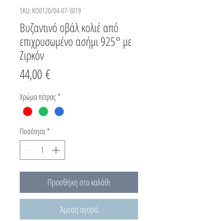
SKU: KO0120/04-07-3019
Βυζαντινό οβάλ κολιέ από
επιχρυσωμένο ασήμι 925° με
Ζιρκόν
Τιμή
44,00 €
Χρώμα πέτρας
*
Ποσότητα
*
Προσθήκη στο καλάθι
Άμεση αγορά