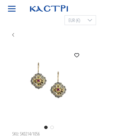
EUR (€)
SKU: SK0214/1056