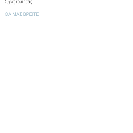
Συχνές ερωτήσεις
ΘΑ ΜΑΣ ΒΡΕΙΤΕ
Ε: info@kactri.gr
Τ:
+302424024592
Σκόπελος, Ελλάδα, 37003
ΠΛΗΡΟΦΟΡΙΕΣ
Τρόποι αποστολής
Τρόποι πληρωμής
Πολιτική επιστροφών
Οροι χρήσης
Φροντίδα κοσμημάτων