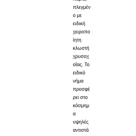
πλεγμέν
ο με
ειδική
χειροπο
ίητη
κλωστή
χρυσοχ
οΐας. Το
ειδικό
νήμα
προσφέ
ρει στο
κόσμημ
α
υψηλές
αντιστά