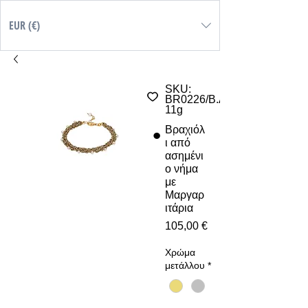
EUR (€)
SKU:
BR0226/B.AT-
11g
Βραχιόλ
ι από
ασημένι
ο νήμα
με
Μαργαρ
ιτάρια
Τιμή
105,00 €
Χρώμα
μετάλλου
*