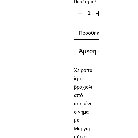
Ποσότητα
*
Προσθήκη στο καλάθι
Άμεση αγορά
Χειροπο
ίητο
βραχιόλι
από
ασημένι
ο νήμα
με
Μαργαρ
ιτάρια,