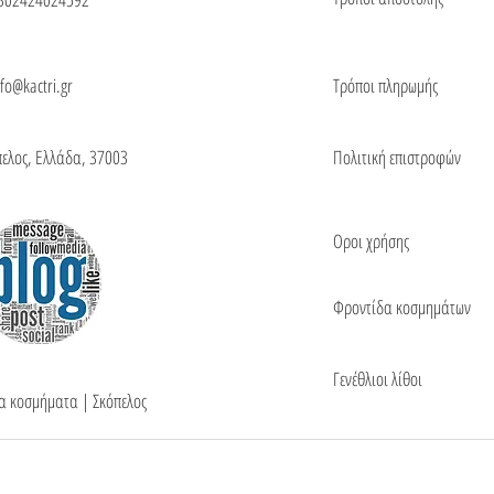
nfo@kactri.gr
Τρόποι πληρωμής
πελος, Ελλάδα, 37003
Πολιτική επιστροφών
Οροι χρήσης
Φροντίδα κοσμημάτων
Γενέθλιοι λίθοι
τα κοσμήματα | Σκόπελος