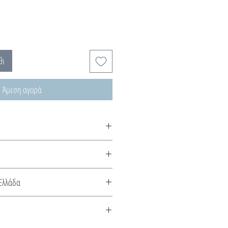
θι
Άμεση αγορά
α .... και πολύτιμοι λίθοι…
πό λαμπερή ασημένια κλωστή!
αλυσίδες και τα κλιπ των
Ελλάδα
ό ασήμι ή 18Κ επιχρυσωμένο ασήμι.
κευάζεται στην Ελλάδα. Συνοδεύεται
το είδος του μετάλλου και την πέτρα