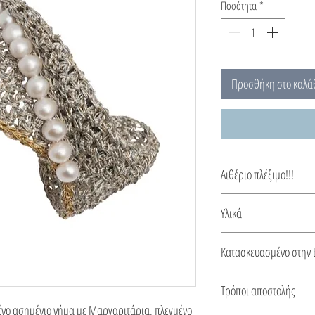
Ποσότητα
*
Προσθήκη στο καλά
Αιθέριο πλέξιμο!!!
Γυαλιστερά μαργαριτάρι
Υλικά
φτιαγμένα για εσάς α
Όλα τα κουμπώματα, οι 
Κατασκευασμένο στην 
σκουλαρικιών είναι απ
Αυτό το κόσμημα κατασ
Τρόποι αποστολής
από πιστοποιητικό για 
ένο ασημένιο νήμα με Μαργαριτάρια, πλεγμένο