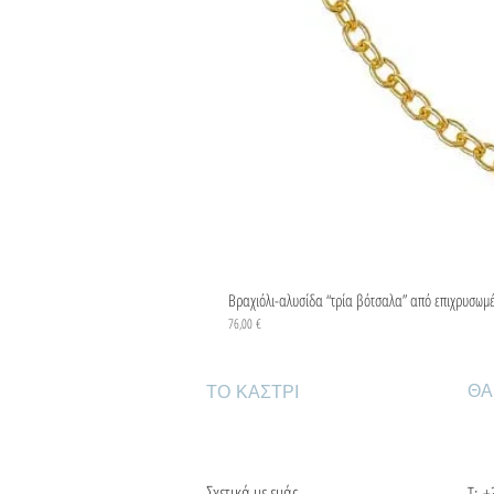
Βραχιόλι-αλυσίδα “τρία βότσαλα” από επιχρυσωμ
Τιμή
76,00 €
ΘΑ
ΤΟ ΚΑΣΤΡΙ
Σχετικά με εμάς
Τ:
+