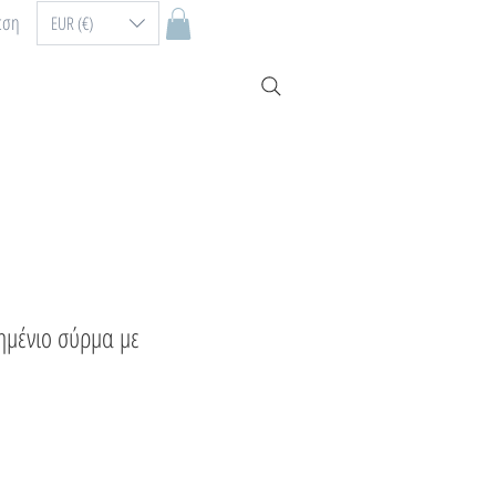
εση
EUR (€)
ημένιο σύρμα με