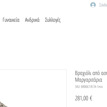
Σύνδ
Γυναικεία
Ανδρικά
Συλλογές
Βραχιόλι από ασ
Μαργαριτάρια
SKU: BR0067/B.TA-1mix
Τιμή
281,00 €