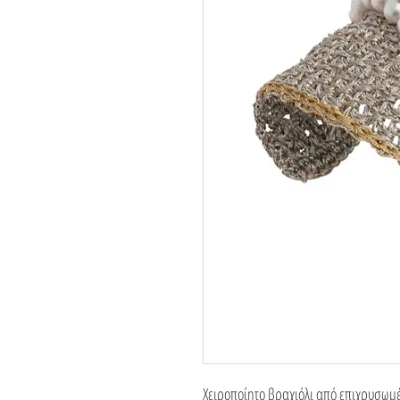
Χειροποίητο βραχιόλι από επιχρυσωμ