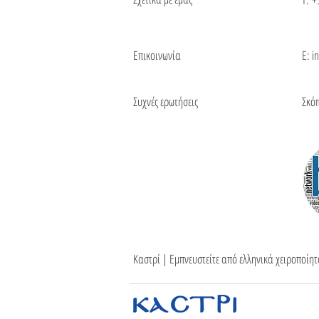
Επικοινωνία
Ε: i
Συχνές ερωτήσεις
Σκό
Καστρί | Εμπνευστείτε από ελληνικά χειροποίη