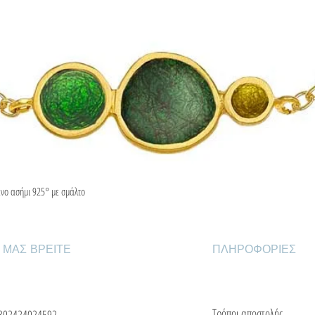
ένο ασήμι 925° με σμάλτο
Γρήγορη προβολή
 ΜΑΣ ΒΡΕΙΤΕ
ΠΛΗΡΟΦΟΡΙΕΣ
Τρόποι αποστολής
302424024592