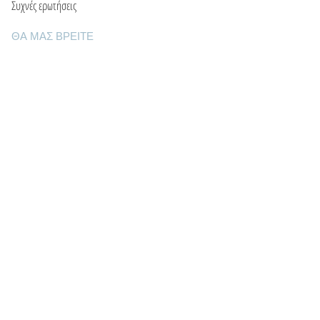
Συχνές ερωτήσεις
ΘΑ ΜΑΣ ΒΡΕΙΤΕ
Ε: info@kactri.gr
Τ:
+302424024592
Σκόπελος, Ελλάδα, 37003
ΠΛΗΡΟΦΟΡΙΕΣ
Τρόποι αποστολής
Τρόποι πληρωμής
Πολιτική επιστροφών
Οροι χρήσης
Φροντίδα κοσμημάτων