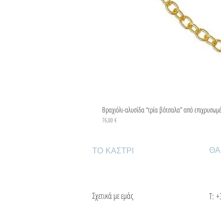
Βραχιόλι-αλυσίδα “τρία βότσαλα” από επιχρυσωμ
Τιμή
76,00 €
ΘΑ
ΤΟ ΚΑΣΤΡΙ
Σχετικά με εμάς
Τ:
+