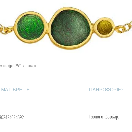
ένο ασήμι 925° με σμάλτο
Γρήγορη προβολή
 ΜΑΣ ΒΡΕΙΤΕ
ΠΛΗΡΟΦΟΡΙΕΣ
Τρόποι αποστολής
302424024592