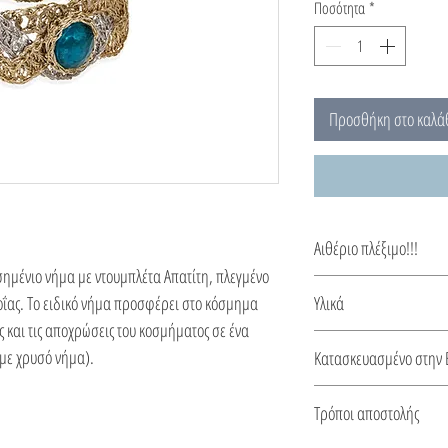
Ποσότητα
*
Προσθήκη στο καλά
Αιθέριο πλέξιμο!!!
ημένιο νήμα με ντουμπλέτα Απατίτη, πλεγμένο
Γυαλιστερά Μαργαριτά
οΐας. Το ειδικό νήμα προσφέρει στο κόσμημα
Υλικά
για εσάς από λαμπερή
ς και τις αποχρώσεις του κοσμήματος σε ένα
Όλα τα κουμπώματα, οι 
με χρυσό νήμα).
Κατασκευασμένο στην 
σκουλαρικιών είναι απ
Αυτό το κόσμημα κατασ
Τρόποι αποστολής
από πιστοποιητικό για 