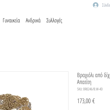
Σύνδ
Γυναικεία
Ανδρικά
Συλλογές
Βραχιόλι από δί
Απατίτη
SKU: BR0246/B.W-4D
Τιμή
173,00 €