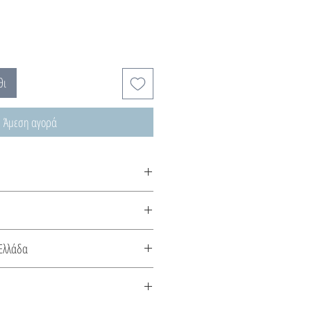
θι
Άμεση αγορά
ρια…και πολύτιμοι λίθοι… φτιαγμένα
 ασημένια κλωστή!
αλυσίδες και τα κλιπ των
Ελλάδα
ό ασήμι ή 18Κ επιχρυσωμένο ασήμι.
κευάζεται στην Ελλάδα. Συνοδεύεται
το είδος του μετάλλου και την πέτρα