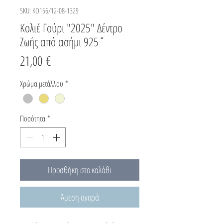
SKU: KO156/12-08-1329
Κολιέ Γούρι "2025" Δέντρο
Ζωής από ασήμι 925˚
Τιμή
21,00 €
Χρώμα μετάλλου
*
Ποσότητα
*
Προσθήκη στο καλάθι
Άμεση αγορά