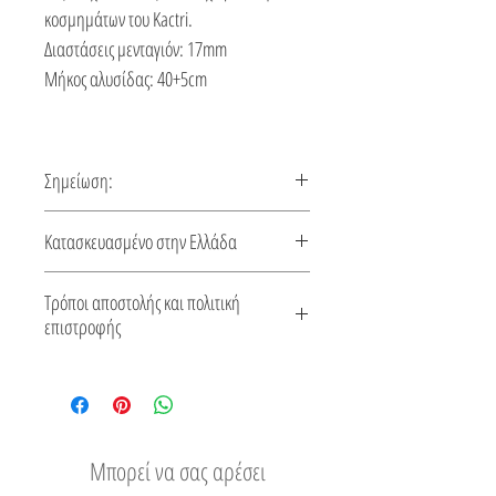
κοσμημάτων του Kactri.
Διαστάσεις μενταγιόν: 17mm
Μήκος αλυσίδας: 40+5cm
Σημείωση:
Αυτό το κολιέ φτιάχνεται κατόπιν
Κατασκευασμένο στην Ελλάδα
παραγγελίας, χρόνος κατασκευής 5-10
ημέρες.
Αυτό το κόσμημα κατασκευάζεται στην
Τρόποι αποστολής και πολιτική
Ελλάδα. Συνοδεύεται από πιστοποιητικό
επιστροφής
για το είδος του μετάλλου και την πέτρα
Δείτε τους τρόπους αποστολής
του.
Εύκολη επιστροφή
Μπορεί να σας αρέσει