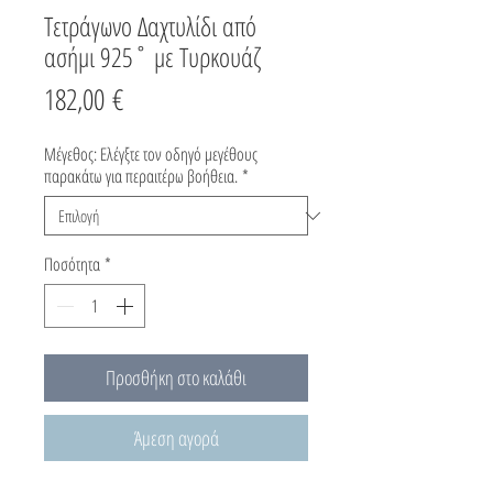
Τετράγωνο Δαχτυλίδι από
ασήμι 925˚ με Tυρκουάζ
Τιμή
182,00 €
Μέγεθος: Ελέγξτε τον οδηγό μεγέθους
παρακάτω για περαιτέρω βοήθεια.
*
Ποσότητα
*
Προσθήκη στο καλάθι
Άμεση αγορά