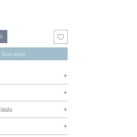
θι
Άμεση αγορά
χνεται κατόπιν παραγγελίας, χρόνος
ς.
μα εμπνευσμένο από τον πλούτο του
Ελλάδα
ρχιπελάγους.
κευάζεται στην Ελλάδα. Συνοδεύεται
το είδος του μετάλλου και την πέτρα