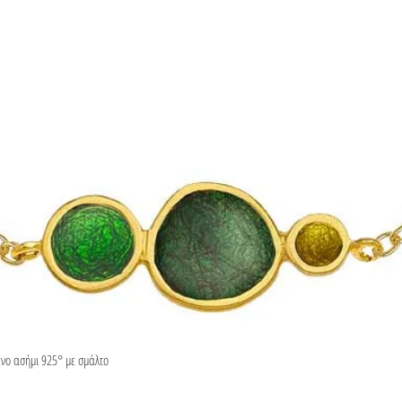
ένο ασήμι 925° με σμάλτο
Γρήγορη προβολή