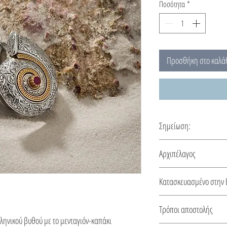
Ποσότητα
*
Προσθήκη στο καλά
Σημείωση:
Αυτό το μενταγιόν φτιά
Αρχιπέλαγος
κατασκευής 5-10 ημέρε
Ένα χειροποίητο κόσμη
Κατασκευασμένο στην 
βυθού του ελληνικού Α
Αυτό το κόσμημα κατασ
Τρόποι αποστολής
από πιστοποιητικό για 
λληνικού βυθού με το μενταγιόν-καπάκι