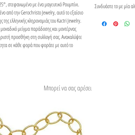
του.
Δείτε τους τρόπους απο
25°, στεφανωμένο με ένα μαγευτικό Ρουμπίνι.
Συνδυάστε το με μία α
νο από την Gerochristo Jewelry, αυτό το εξαίσιο
Επιλέξτε μία αλυσίδα 
ς της ελληνικής κληρονομιάς του Kactri Jewelry.
α μοναδικό μείγμα παράδοσης και μοντέρνας
χωριστή προσθήκη στη συλλογή σας. Ανακαλύψτε
τητα σε κάθε φορά που φοράτε με αυτό το
Μπορεί να σας αρέσει