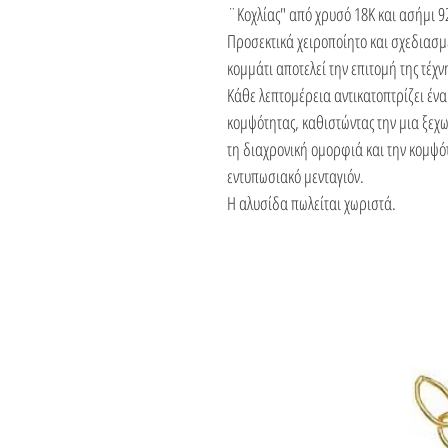
¨Κοχλίας" από χρυσό 18Κ και ασήμι 9
Προσεκτικά χειροποίητο και σχεδιασμέ
κομμάτι αποτελεί την επιτομή της τέχνη
Κάθε λεπτομέρεια αντικατοπτρίζει έν
κομψότητας, καθιστώντας την μια ξε
τη διαχρονική ομορφιά και την κομψό
εντυπωσιακό μενταγιόν.
Η αλυσίδα πωλείται χωριστά.