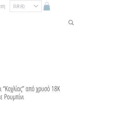
εση
EUR (€)
ι “Κοχλίας” από χρυσό 18Κ
ε Ρουμπίνι