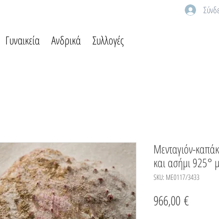
Σύνδ
Γυναικεία
Ανδρικά
Συλλογές
Μενταγιόν-καπάκ
και ασήμι 925° μ
SKU: ME0117/3433
Τιμή
966,00 €