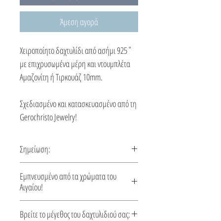
Άμεση αγορά
Χειροποίητο δαχτυλίδι από ασήμι 925˚
με επιχρυσωμένα μέρη και ντουμπλέτα
Αμαζονίτη ή Τιρκουάζ 10mm.
Σχεδιασμένο και κατασκευασμένο από τη
Gerochristo Jewelry!
Σημείωση:
Αυτό το δαχτυλίδι φτιάχνεται κατόπιν
Εμπνευσμένο από τα χρώματα του
παραγγελίας, χρόνος κατασκευής 5-10
Αιγαίου!
ημέρες.
Αφήστε το στιλ σας να αντανακλά την
Βρείτε το μέγεθος του δαχτυλιδιού σας:
ήρεμη ομορφιά του Αιγαίου. Κάθε