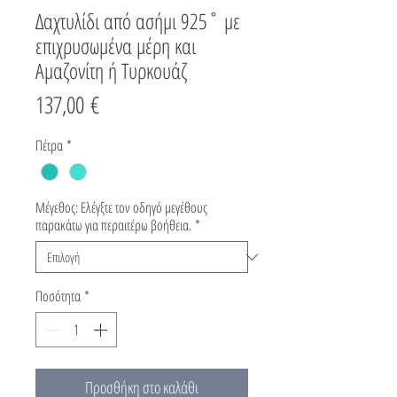
Δαχτυλίδι από ασήμι 925˚ με
επιχρυσωμένα μέρη και
Αμαζονίτη ή Tυρκουάζ
Τιμή
137,00 €
Πέτρα
*
Μέγεθος: Ελέγξτε τον οδηγό μεγέθους
παρακάτω για περαιτέρω βοήθεια.
*
Ποσότητα
*
Προσθήκη στο καλάθι